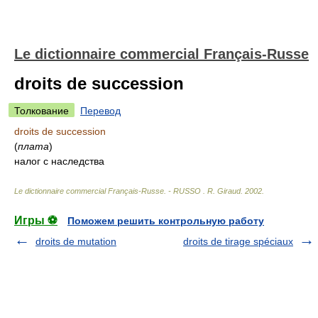
Le dictionnaire commercial Français-Russe
droits de succession
Толкование
Перевод
droits de succession
(
плата
)
налог с наследства
Le dictionnaire commercial Français-Russe. - RUSSO
.
R. Giraud
.
2002
.
Игры ⚽
Поможем решить контрольную работу
droits de mutation
droits de tirage spéciaux