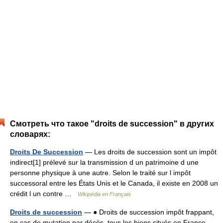
Смотреть что такое "droits de succession" в других
словарях:
Droits De Succession
— Les droits de succession sont un impôt
indirect[1] prélevé sur la transmission d un patrimoine d une
personne physique à une autre. Selon le traité sur l impôt
successoral entre les États Unis et le Canada, il existe en 2008 un
crédit l un contre …
Wikipédia en Français
Droits de succession
— ● Droits de succession impôt frappant,
en cas de mutation par décès, tous les biens situés en France,