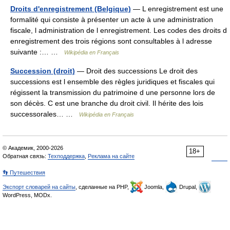
Droits d'enregistrement (Belgique)
— L enregistrement est une
formalité qui consiste à présenter un acte à une administration
fiscale, l administration de l enregistrement. Les codes des droits d
enregistrement des trois régions sont consultables à l adresse
suivante :… …
Wikipédia en Français
Succession (droit)
— Droit des successions Le droit des
successions est l ensemble des règles juridiques et fiscales qui
régissent la transmission du patrimoine d une personne lors de
son décès. C est une branche du droit civil. Il hérite des lois
successorales… …
Wikipédia en Français
© Академик, 2000-2026
18+
Обратная связь:
Техподдержка
,
Реклама на сайте
👣 Путешествия
Экспорт словарей на сайты
, сделанные на PHP,
Joomla,
Drupal,
WordPress, MODx.